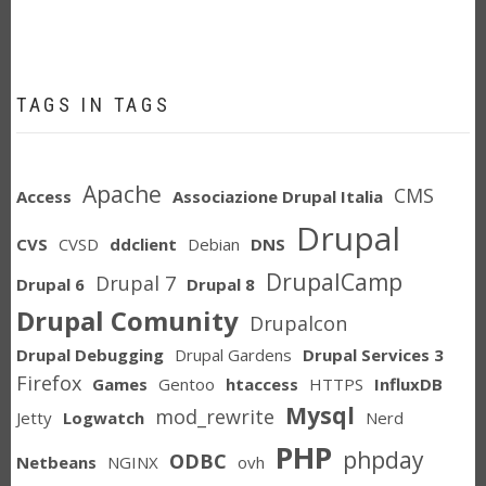
TAGS IN TAGS
Apache
CMS
Access
Associazione Drupal Italia
Drupal
CVS
CVSD
ddclient
Debian
DNS
DrupalCamp
Drupal 7
Drupal 6
Drupal 8
Drupal Comunity
Drupalcon
Drupal Debugging
Drupal Gardens
Drupal Services 3
Firefox
Games
Gentoo
htaccess
HTTPS
InfluxDB
Mysql
mod_rewrite
Jetty
Logwatch
Nerd
PHP
phpday
ODBC
Netbeans
NGINX
ovh