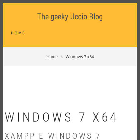
Skip
to
The geeky Uccio Blog
main
content
MAIN
HOME
NAVIGATION
BREADCRUMB
Home
Windows 7 x64
WINDOWS 7 X64
XAMPP E WINDOWS 7