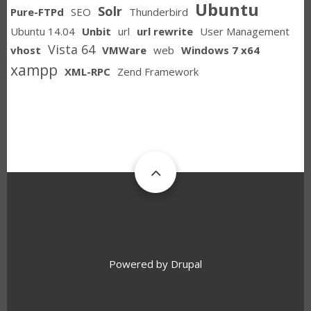
Ubuntu
Solr
Pure-FTPd
SEO
Thunderbird
Ubuntu 14.04
Unbit
url
url rewrite
User Management
Vista 64
vhost
VMWare
web
Windows 7 x64
xampp
XML-RPC
Zend Framework
Powered by
Drupal