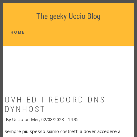
Salta
al
The geeky Uccio Blog
contenuto
principale
MAIN
HOME
NAVIGATION
OVH ED I RECORD DNS
DYNHOST
By
Uccio
on
Mer, 02/08/2023 - 14:35
Sempre più spesso siamo costretti a dover accedere a