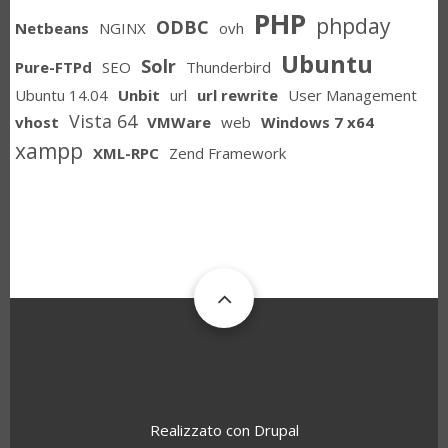
PHP
phpday
ODBC
Netbeans
NGINX
ovh
Ubuntu
Solr
Pure-FTPd
SEO
Thunderbird
Ubuntu 14.04
Unbit
url
url rewrite
User Management
Vista 64
vhost
VMWare
web
Windows 7 x64
xampp
XML-RPC
Zend Framework
Realizzato con
Drupal