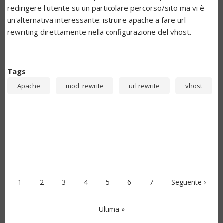
redirigere l'utente su un particolare percorso/sito ma vi è
un'alternativa interessante: istruire apache a fare url
rewriting direttamente nella configurazione del vhost.
Tags
Apache
mod_rewrite
url rewrite
vhost
PAGINAZIONE
Pagina
1
Pagina
2
Pagina
3
Pagina
4
Pagina
5
Pagina
6
Pagina
7
Pagina
Seguente ›
attuale
successiva
Ultima
Ultima »
pagina