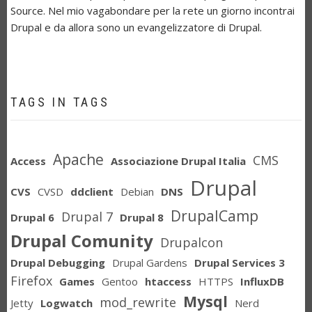
Source. Nel mio vagabondare per la rete un giorno incontrai
Drupal e da allora sono un evangelizzatore di Drupal.
TAGS IN TAGS
Apache
CMS
Access
Associazione Drupal Italia
Drupal
CVS
CVSD
ddclient
Debian
DNS
DrupalCamp
Drupal 7
Drupal 6
Drupal 8
Drupal Comunity
Drupalcon
Drupal Debugging
Drupal Gardens
Drupal Services 3
Firefox
Games
Gentoo
htaccess
HTTPS
InfluxDB
Mysql
mod_rewrite
Jetty
Logwatch
Nerd